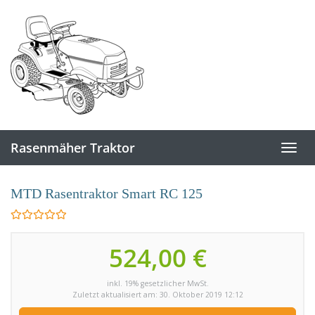
Skip to main content
Rasenmäher Traktor
Toggl
MTD Rasentraktor Smart RC 125
524,00 €
inkl. 19% gesetzlicher MwSt.
Zuletzt aktualisiert am: 30. Oktober 2019 12:12