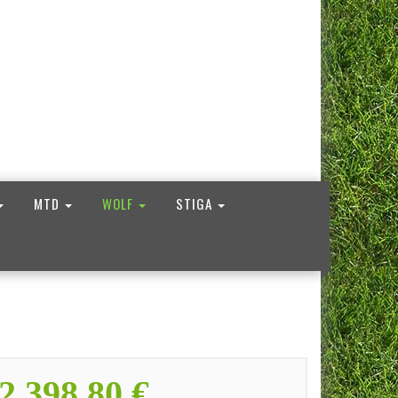
MTD
WOLF
STIGA
2.398,80 €