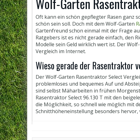
Wolf-Garten Rasentrakt
Oft kann ein schön gepflegter Rasen ganz s
schön sein soll. Doch mit dem Wolf­-Garten
R
Gartenfreund schon einmal mit der Frage aus
Ratgebers ist es nicht gerade einfach, den R
Modelle sein Geld wirklich wert ist. Der Wo
Vergleich im Internet.
Wieso gerade der Rasentraktor v
Der Wolf­-Garten Rasentraktor Select Vergl
problemloses und bequemes Auf­ und Absteige
sind selbst Mäharbeiten in frühen Morgens
Rasentraktor Select 96.130 T mit den beige
die Möglichkeit, so schnell wie möglich mi
Schnitthöheneinstellung besonders hervor,