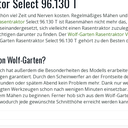
or Select 96.130 T
chön viel Zeit und Nerven kosten. Regelmäßiges Mähen und 
asentraktor
Select 96.130 T ist Rasenmähen nicht mehr das, w
einandergesetzt, sich vielleicht einen Rasentraktor zuzuleg
ichtigen darunter zu finden. Der
Wolf-Garten Rasentraktor V
lf-­Garten Rasentraktor Select 96.130 T gehört zu den Beste
on Wolf-Garten?
eich hat außerdem die Besonderheiten des Modells erarbeite
n garantiert. Durch den Scheinwerfer an der Frontseite de
tunden oder spätem Abend kein Problem mehr. Dank nur weni
legten Werkzeugen schon nach wenigen Minuten einsetzbar.
t dem Mähen zu beginnen. Ferner hob sich aus dem Wolf-Gar
 wodurch jede gewünschte Schnitthöhe erreicht werden kan